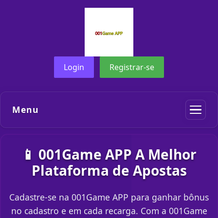
Login
Registrar-se
Menu
📱 001Game APP A Melhor
Plataforma de Apostas
Cadastre-se na 001Game APP para ganhar bônus
no cadastro e em cada recarga. Com a 001Game