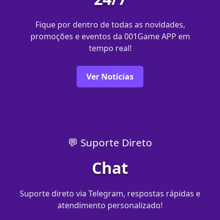
Fique por dentro de todas as novidades,
promoções e eventos da 001Game APP em
tempo real!
Ver Notícias
💬 Suporte Direto
Chat
Suporte direto via Telegram, respostas rápidas e
atendimento personalizado!