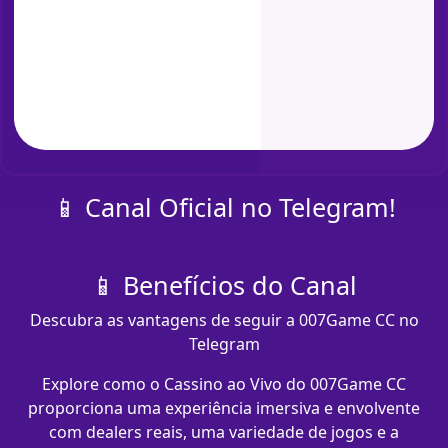
📱 Canal Oficial no Telegram!
📱 Benefícios do Canal
Descubra as vantagens de seguir a 007Game CC no
Telegram
Explore como o Cassino ao Vivo do 007Game CC
proporciona uma experiência imersiva e envolvente
com dealers reais, uma variedade de jogos e a