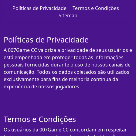
Políticas de Privacidade
Termos e Condições
Sitemap
Políticas de Privacidade
A 007Game CC valoriza a privacidade de seus usuários e
está empenhada em proteger todas as informações
pessoais fornecidas durante o uso de nossos canais de
comunicação. Todos os dados coletados são utilizados
exclusivamente para fins de melhoria contínua da
experiência de nossos jogadores.
Termos e Condições
Os usuários da 007Game CC concordam em respeitar