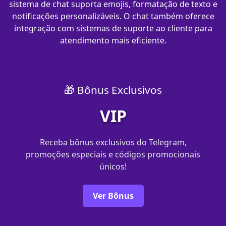
sistema de chat suporta emojis, formatação de texto e
notificações personalizáveis. O chat também oferece
integração com sistemas de suporte ao cliente para
atendimento mais eficiente.
🎁 Bônus Exclusivos
VIP
Receba bônus exclusivos do Telegram,
promoções especiais e códigos promocionais
únicos!
Ver Bônus