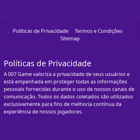
Políticas de Privacidade
Termos e Condições
Sitemap
Políticas de Privacidade
A 007 Game valoriza a privacidade de seus usuários e
está empenhada em proteger todas as informações
pessoais fornecidas durante o uso de nossos canais de
comunicação. Todos os dados coletados são utilizados
exclusivamente para fins de melhoria contínua da
experiência de nossos jogadores.