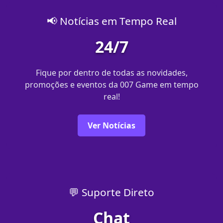
📢 Notícias em Tempo Real
24/7
Fique por dentro de todas as novidades,
promoções e eventos da 007 Game em tempo
real!
Ver Notícias
💬 Suporte Direto
Chat