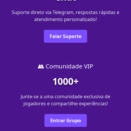
Suporte direto via Telegram, respostas rápidas e
atendimento personalizado!
Falar Suporte
👥 Comunidade VIP
1000+
Junte-se a uma comunidade exclusiva de
jogadores e compartilhe experiências!
Entrar Grupo