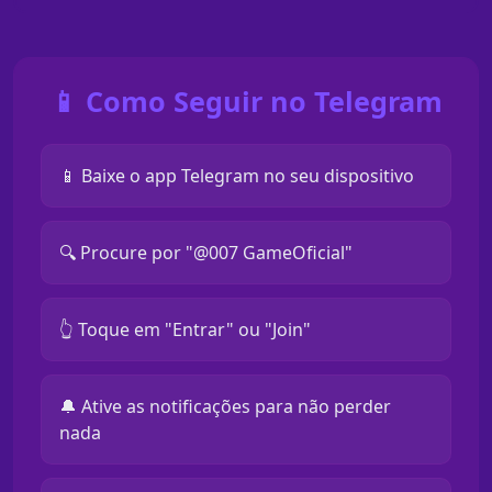
📱 Como Seguir no Telegram
📱 Baixe o app Telegram no seu dispositivo
🔍 Procure por "@007 GameOficial"
👆 Toque em "Entrar" ou "Join"
🔔 Ative as notificações para não perder
nada