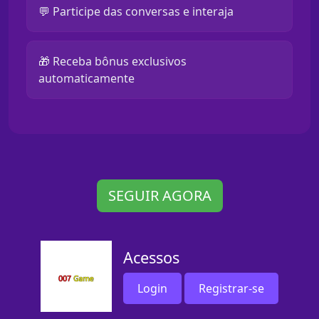
💬 Participe das conversas e interaja
🎁 Receba bônus exclusivos
automaticamente
SEGUIR AGORA
Acessos
Login
Registrar-se