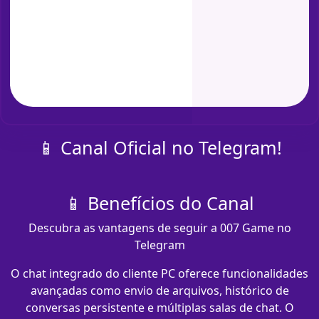
📱 Canal Oficial no Telegram!
📱 Benefícios do Canal
Descubra as vantagens de seguir a 007 Game no
Telegram
O chat integrado do cliente PC oferece funcionalidades
avançadas como envio de arquivos, histórico de
conversas persistente e múltiplas salas de chat. O