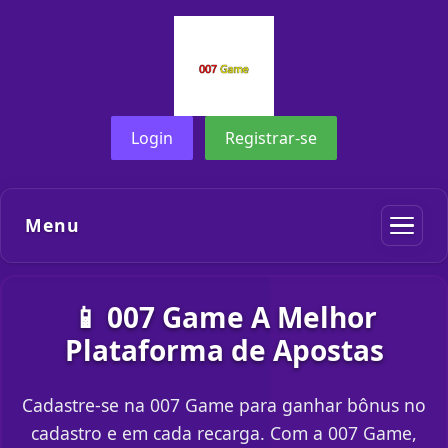
Login
Registrar-se
Menu
📱 007 Game A Melhor
Plataforma de Apostas
Cadastre-se na 007 Game para ganhar bônus no
cadastro e em cada recarga. Com a 007 Game,