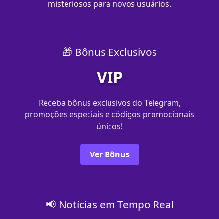
misteriosos para novos usuários.
🎁 Bônus Exclusivos
VIP
Receba bônus exclusivos do Telegram,
promoções especiais e códigos promocionais
únicos!
Ver Bônus
📢 Notícias em Tempo Real