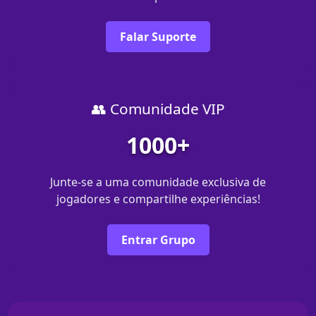
Falar Suporte
👥 Comunidade VIP
1000+
Junte-se a uma comunidade exclusiva de
jogadores e compartilhe experiências!
Entrar Grupo