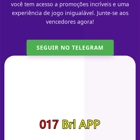
você tem acesso a promoções incríveis e uma
experiência de jogo inigualável. Junte-se aos
vencedores agora!
SEGUIR NO TELEGRAM