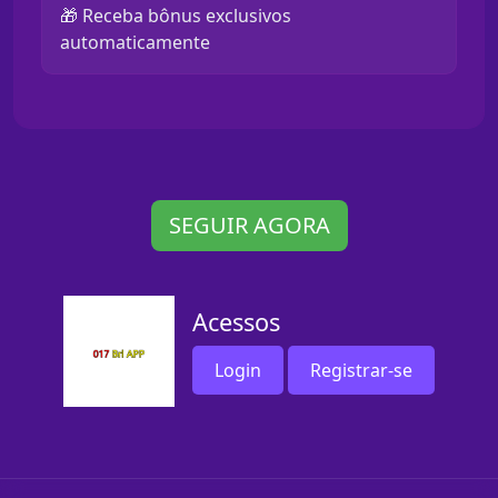
🎁 Receba bônus exclusivos
automaticamente
SEGUIR AGORA
Acessos
Login
Registrar-se