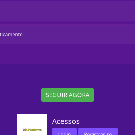
a
aticamente
SEGUIR AGORA
Acessos
Login
Registrar-se