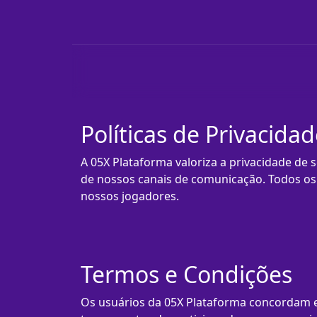
Políticas de Privacida
A 05X Plataforma valoriza a privacidade de
de nossos canais de comunicação. Todos os 
nossos jogadores.
Termos e Condições
Os usuários da 05X Plataforma concordam em