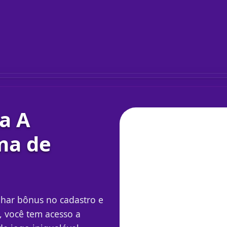
a A
ma de
nhar bônus no cadastro e
, você tem acesso a