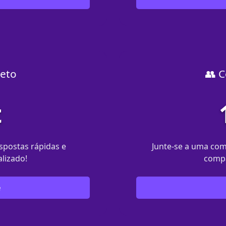
reto
👥 
t
espostas rápidas e
Junte-se a uma com
lizado!
compa
e