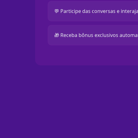
💬 Participe das conversas e interaj
🎁 Receba bônus exclusivos autom