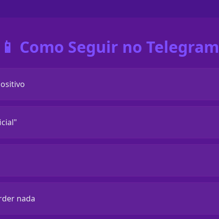
📱 Como Seguir no Telegram
ositivo
cial"
erder nada