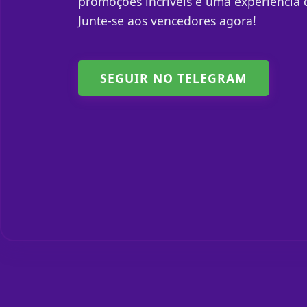
promoções incríveis e uma experiência d
Junte-se aos vencedores agora!
SEGUIR NO TELEGRAM