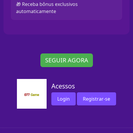
🎁 Receba bônus exclusivos
automaticamente
SEGUIR AGORA
Acessos
Login
Registrar-se