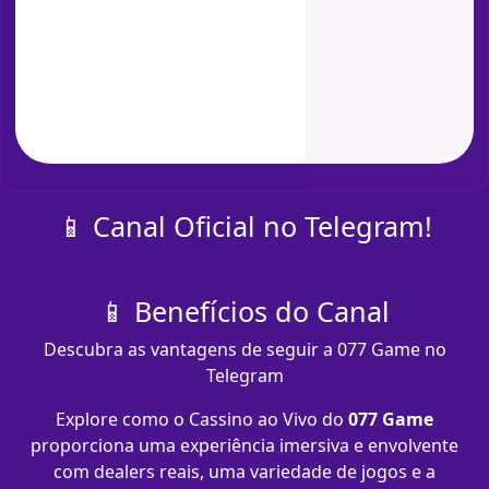
📱 Canal Oficial no Telegram!
📱 Benefícios do Canal
Descubra as vantagens de seguir a 077 Game no
Telegram
Explore como o Cassino ao Vivo do
077 Game
proporciona uma experiência imersiva e envolvente
com dealers reais, uma variedade de jogos e a