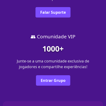
Falar Suporte
👥 Comunidade VIP
1000+
Junte-se a uma comunidade exclusiva de
jogadores e compartilhe experiências!
Entrar Grupo