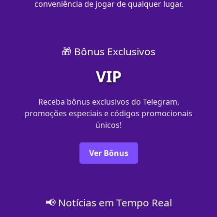
conveniência de jogar de qualquer lugar.
🎁 Bônus Exclusivos
VIP
Receba bônus exclusivos do Telegram,
promoções especiais e códigos promocionais
únicos!
Ver Bônus
📢 Notícias em Tempo Real