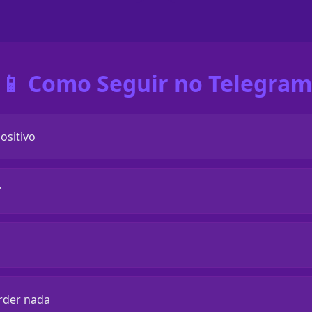
📱 Como Seguir no Telegram
ositivo
"
erder nada