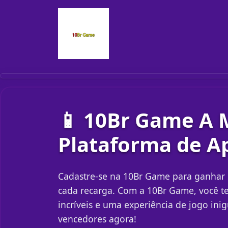
📱 10Br Game A 
Plataforma de A
Cadastre-se na 10Br Game para ganhar
cada recarga. Com a 10Br Game, você 
incríveis e uma experiência de jogo inig
vencedores agora!