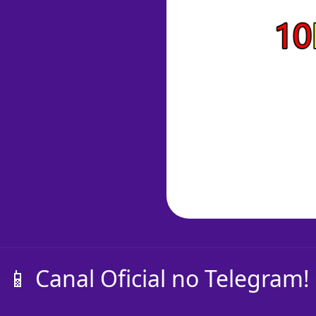
📱 Canal Oficial no Telegram!