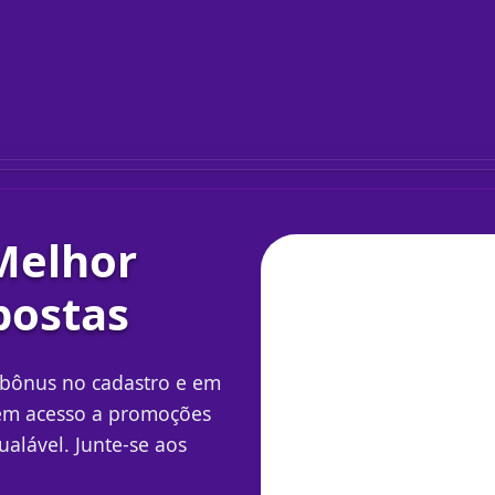
Melhor
postas
 bônus no cadastro e em
tem acesso a promoções
ualável. Junte-se aos