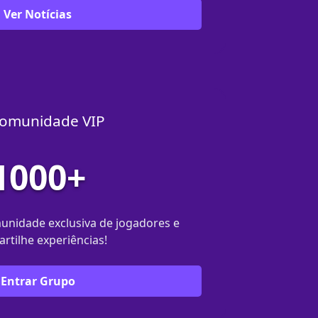
Ver Notícias
Comunidade VIP
1000+
unidade exclusiva de jogadores e
rtilhe experiências!
Entrar Grupo