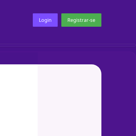
Login
Registrar-se