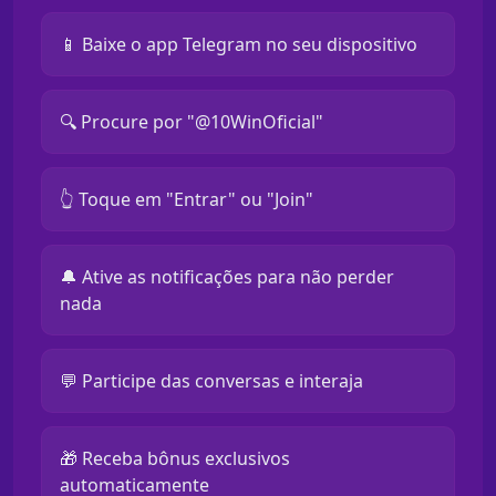
📱 Baixe o app Telegram no seu dispositivo
🔍 Procure por "@10WinOficial"
👆 Toque em "Entrar" ou "Join"
🔔 Ative as notificações para não perder
nada
💬 Participe das conversas e interaja
🎁 Receba bônus exclusivos
automaticamente