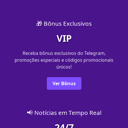
🎁 Bônus Exclusivos
VIP
Receba bônus exclusivos do Telegram,
promoções especiais e códigos promocionais
únicos!
Ver Bônus
📢 Notícias em Tempo Real
24/7