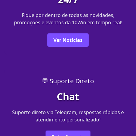
Fique por dentro de todas as novidades,
promoções e eventos da 10Win em tempo real!
Ver Notícias
💬 Suporte Direto
Chat
Suporte direto via Telegram, respostas rápidas e
atendimento personalizado!