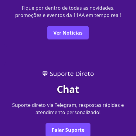
Fique por dentro de todas as novidades,
promoções e eventos da 11AA em tempo real!
Ver Notícias
💬 Suporte Direto
Chat
Suporte direto via Telegram, respostas rápidas e
atendimento personalizado!
Falar Suporte