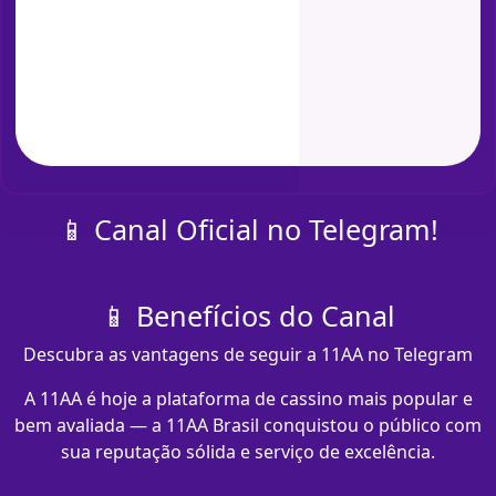
📱 Canal Oficial no Telegram!
📱 Benefícios do Canal
Descubra as vantagens de seguir a 11AA no Telegram
A 11AA é hoje a plataforma de cassino mais popular e
bem avaliada — a 11AA Brasil conquistou o público com
sua reputação sólida e serviço de excelência.