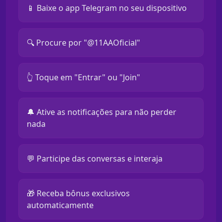
📱 Baixe o app Telegram no seu dispositivo
🔍 Procure por "@11AAOficial"
👆 Toque em "Entrar" ou "Join"
🔔 Ative as notificações para não perder
nada
💬 Participe das conversas e interaja
🎁 Receba bônus exclusivos
automaticamente