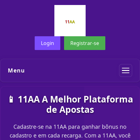
Login
Registrar-se
Menu
📱 11AA A Melhor Plataforma
de Apostas
Cadastre-se na 11AA para ganhar bônus no
cadastro e em cada recarga. Com a 11AA, você