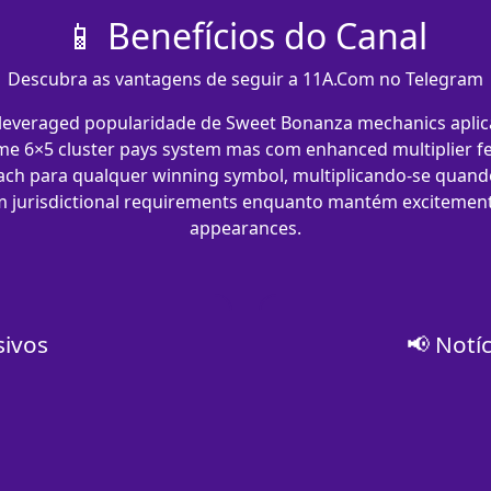
📱 Benefícios do Canal
Descubra as vantagens de seguir a 11A.Com no Telegram
) leveraged popularidade de Sweet Bonanza mechanics ap
ame 6×5 cluster pays system mas com enhanced multiplier fe
ach para qualquer winning symbol, multiplicando-se quan
 jurisdictional requirements enquanto mantém excitement 
appearances.
sivos
📢 Notí