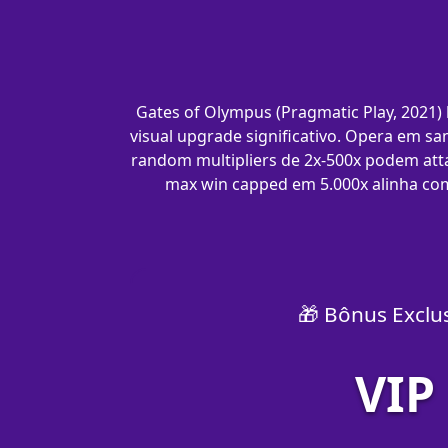
Gates of Olympus (Pragmatic Play, 2021
visual upgrade significativo. Opera em s
random multipliers de 2x-500x podem att
max win capped em 5.000x alinha com
🎁 Bônus Exclu
VIP