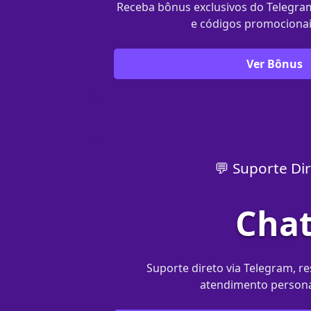
Receba bônus exclusivos do Telegra
e códigos promocionai
Ver Bônus
💬 Suporte Di
Cha
Suporte direto via Telegram, r
atendimento persona