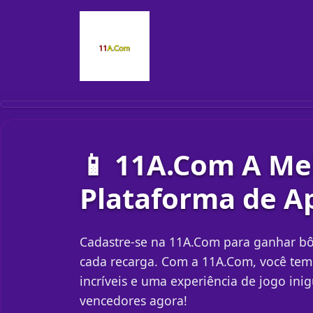
📱 11A.Com A Me
Plataforma de A
Cadastre-se na 11A.Com para ganhar b
cada recarga. Com a 11A.Com, você te
incríveis e uma experiência de jogo inig
vencedores agora!