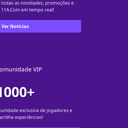
e todas as novidades, promoções e
 11A.Com em tempo real!
Ver Notícias
Comunidade VIP
1000+
unidade exclusiva de jogadores e
rtilhe experiências!