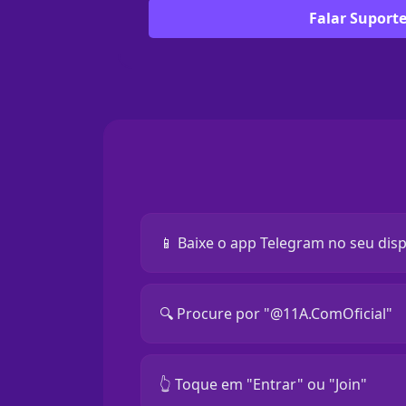
Falar Suport
📱 Baixe o app Telegram no seu disp
🔍 Procure por "@11A.ComOficial"
👆 Toque em "Entrar" ou "Join"