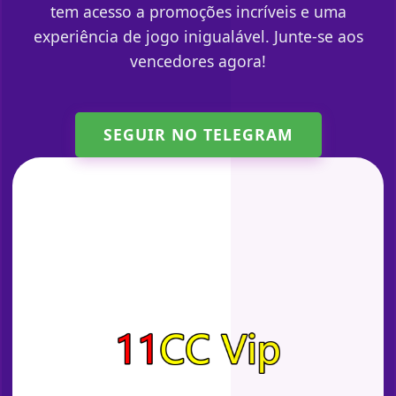
tem acesso a promoções incríveis e uma
experiência de jogo inigualável. Junte-se aos
vencedores agora!
SEGUIR NO TELEGRAM