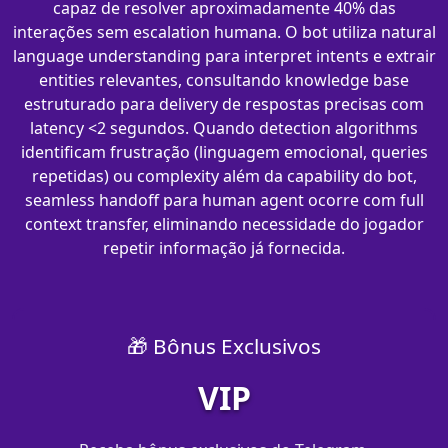
capaz de resolver aproximadamente 40% das
interações sem escalation humana. O bot utiliza natural
language understanding para interpret intents e extrair
entities relevantes, consultando knowledge base
estruturado para delivery de respostas precisas com
latency <2 segundos. Quando detection algorithms
identificam frustração (linguagem emocional, queries
repetidas) ou complexity além da capability do bot,
seamless handoff para human agent ocorre com full
context transfer, eliminando necessidade do jogador
repetir informação já fornecida.
🎁 Bônus Exclusivos
VIP