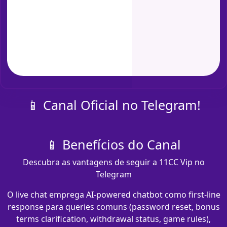
📱 Canal Oficial no Telegram!
📱 Benefícios do Canal
Descubra as vantagens de seguir a 11CC Vip no
Telegram
O live chat emprega AI-powered chatbot como first-line
response para queries comuns (password reset, bonus
terms clarification, withdrawal status, game rules),