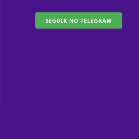
SEGUIR NO TELEGRAM