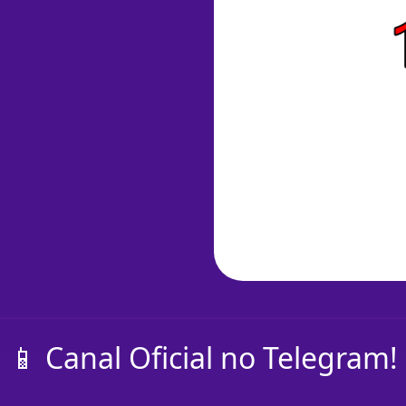
📱 Canal Oficial no Telegram!