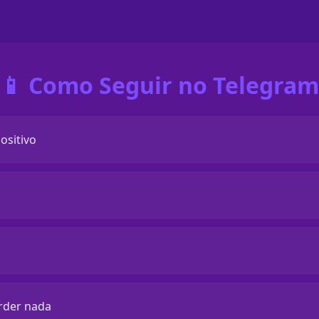
📱 Como Seguir no Telegram
ositivo
erder nada