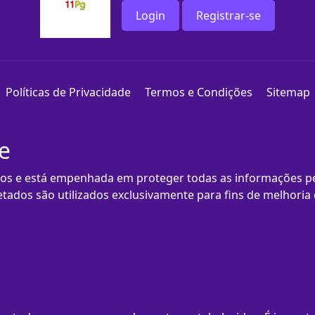
Login
Registrar-se
Políticas de Privacidade
Termos e Condições
Sitemap
de
rios e está empenhada em proteger todas as informações p
tados são utilizados exclusivamente para fins de melhoria