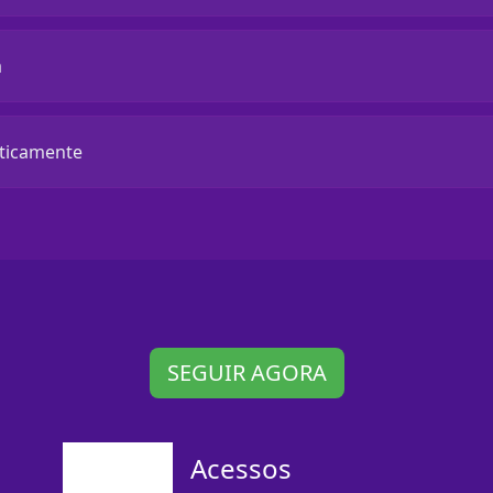
a
aticamente
SEGUIR AGORA
Acessos