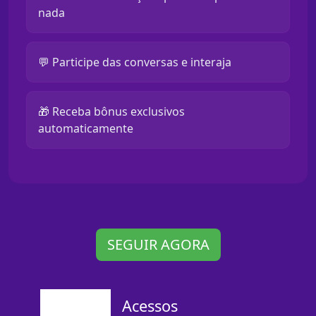
nada
💬 Participe das conversas e interaja
🎁 Receba bônus exclusivos
automaticamente
SEGUIR AGORA
Acessos