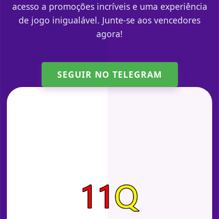
acesso a promoções incríveis e uma experiência
de jogo inigualável. Junte-se aos vencedores
agora!
SEGUIR NO TELEGRAM