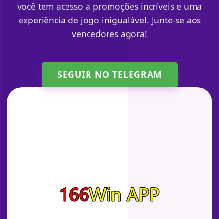
você tem acesso a promoções incríveis e uma
experiência de jogo inigualável. Junte-se aos
vencedores agora!
SEGUIR NO TELEGRAM