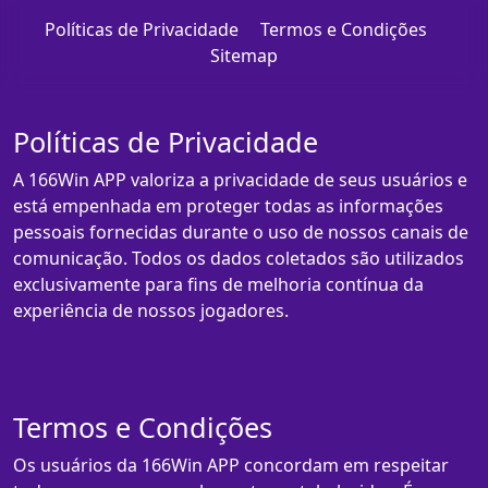
Políticas de Privacidade
Termos e Condições
Sitemap
Políticas de Privacidade
A 166Win APP valoriza a privacidade de seus usuários e
está empenhada em proteger todas as informações
pessoais fornecidas durante o uso de nossos canais de
comunicação. Todos os dados coletados são utilizados
exclusivamente para fins de melhoria contínua da
experiência de nossos jogadores.
Termos e Condições
Os usuários da 166Win APP concordam em respeitar