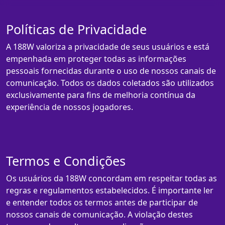
Políticas de Privacidade
A 188W valoriza a privacidade de seus usuários e está
empenhada em proteger todas as informações
pessoais fornecidas durante o uso de nossos canais de
comunicação. Todos os dados coletados são utilizados
exclusivamente para fins de melhoria contínua da
experiência de nossos jogadores.
Termos e Condições
Os usuários da 188W concordam em respeitar todas as
regras e regulamentos estabelecidos. É importante ler
e entender todos os termos antes de participar de
nossos canais de comunicação. A violação destes