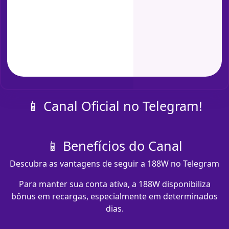
📱 Canal Oficial no Telegram!
📱 Benefícios do Canal
Descubra as vantagens de seguir a 188W no Telegram
Para manter sua conta ativa, a 188W disponibiliza
bônus em recargas, especialmente em determinados
dias.