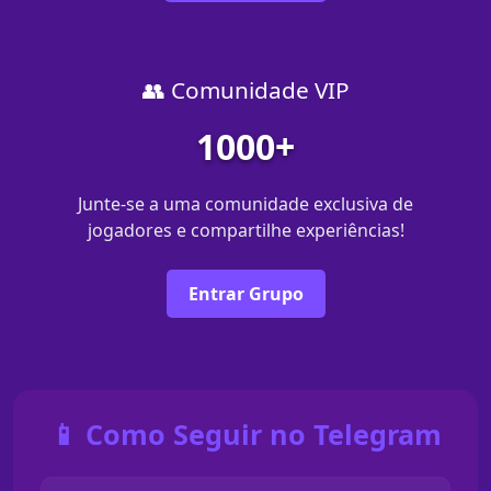
👥 Comunidade VIP
1000+
Junte-se a uma comunidade exclusiva de
jogadores e compartilhe experiências!
Entrar Grupo
📱 Como Seguir no Telegram