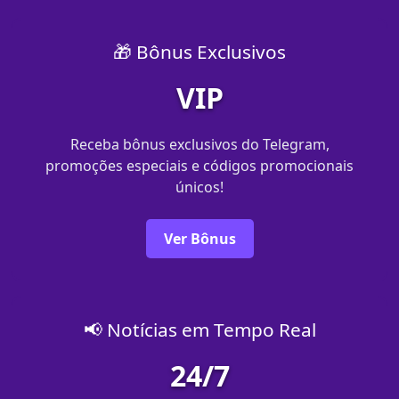
🎁 Bônus Exclusivos
VIP
Receba bônus exclusivos do Telegram,
promoções especiais e códigos promocionais
únicos!
Ver Bônus
📢 Notícias em Tempo Real
24/7