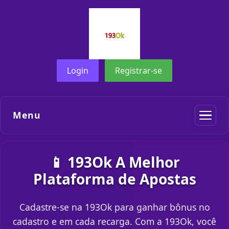
Login
Registrar-se
Menu
📱 193Ok A Melhor
Plataforma de Apostas
Cadastre-se na 193Ok para ganhar bônus no
cadastro e em cada recarga. Com a 193Ok, você