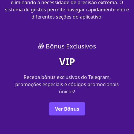
eliminando a necessidade de precisão extrema. O
sistema de gestos permite navegar rapidamente entre
diferentes seções do aplicativo.
🎁 Bônus Exclusivos
VIP
Receba bônus exclusivos do Telegram,
promoções especiais e códigos promocionais
únicos!
Ver Bônus