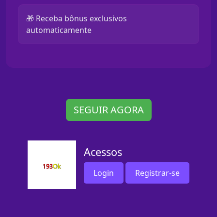
🎁 Receba bônus exclusivos
automaticamente
SEGUIR AGORA
Acessos
Login
Registrar-se