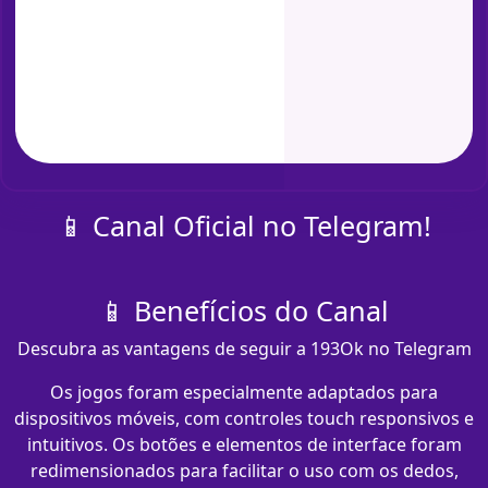
📱 Canal Oficial no Telegram!
📱 Benefícios do Canal
Descubra as vantagens de seguir a 193Ok no Telegram
Os jogos foram especialmente adaptados para
dispositivos móveis, com controles touch responsivos e
intuitivos. Os botões e elementos de interface foram
redimensionados para facilitar o uso com os dedos,