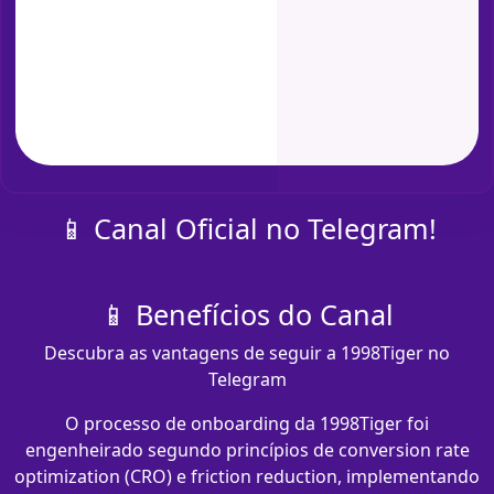
📱 Canal Oficial no Telegram!
📱 Benefícios do Canal
Descubra as vantagens de seguir a 1998Tiger no
Telegram
O processo de onboarding da 1998Tiger foi
engenheirado segundo princípios de conversion rate
optimization (CRO) e friction reduction, implementando