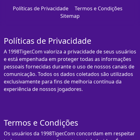
Políticas de Privacidade
Termos e Condições
Sitemap
Políticas de Privacidade
A 1998Tiger.Com valoriza a privacidade de seus usuários
e está empenhada em proteger todas as informações
pessoais fornecidas durante o uso de nossos canais de
comunicação. Todos os dados coletados são utilizados
exclusivamente para fins de melhoria contínua da
experiência de nossos jogadores.
Termos e Condições
Os usuários da 1998Tiger.Com concordam em respeitar