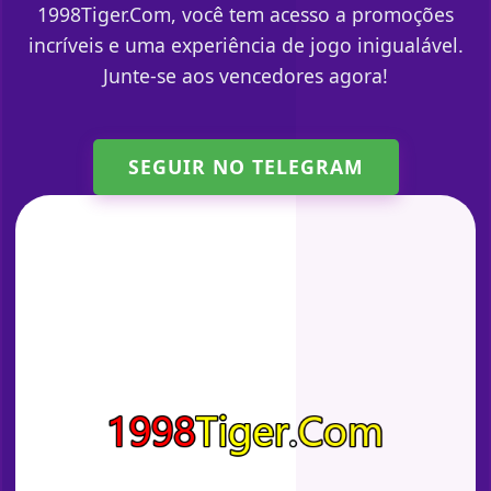
1998Tiger.Com, você tem acesso a promoções
incríveis e uma experiência de jogo inigualável.
Junte-se aos vencedores agora!
SEGUIR NO TELEGRAM