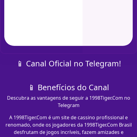
📱 Canal Oficial no Telegram!
📱 Benefícios do Canal
Descubra as vantagens de seguir a 1998Tiger.Com no
Telegram
A 1998Tiger.Com é um site de cassino profissional e
renomado, onde os jogadores da 1998Tiger.Com Brasil
desfrutam de jogos incríveis, fazem amizades e