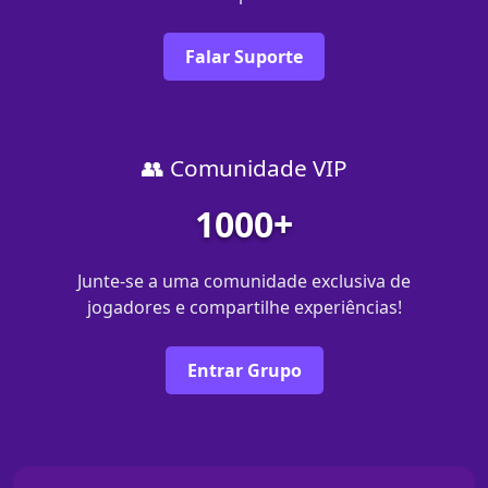
Falar Suporte
👥 Comunidade VIP
1000+
Junte-se a uma comunidade exclusiva de
jogadores e compartilhe experiências!
Entrar Grupo