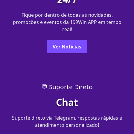
Fique por dentro de todas as novidades,
promoções e eventos da 199Win APP em tempo
real!
Ver Notícias
💬 Suporte Direto
Chat
Suporte direto via Telegram, respostas rápidas e
atendimento personalizado!