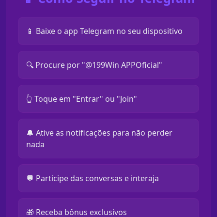
📱 Baixe o app Telegram no seu dispositivo
🔍 Procure por "@199Win APPOficial"
👆 Toque em "Entrar" ou "Join"
🔔 Ative as notificações para não perder
nada
💬 Participe das conversas e interaja
🎁 Receba bônus exclusivos