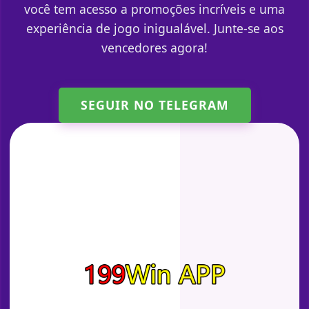
você tem acesso a promoções incríveis e uma
experiência de jogo inigualável. Junte-se aos
vencedores agora!
SEGUIR NO TELEGRAM