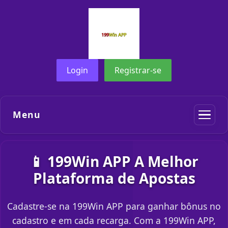
Login
Registrar-se
Menu
📱 199Win APP A Melhor
Plataforma de Apostas
Cadastre-se na 199Win APP para ganhar bônus no
cadastro e em cada recarga. Com a 199Win APP,