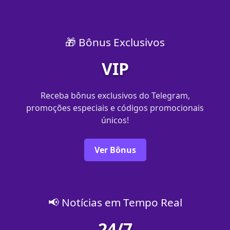
🎁 Bônus Exclusivos
VIP
Receba bônus exclusivos do Telegram,
promoções especiais e códigos promocionais
únicos!
Ver Bônus
📢 Notícias em Tempo Real
24/7