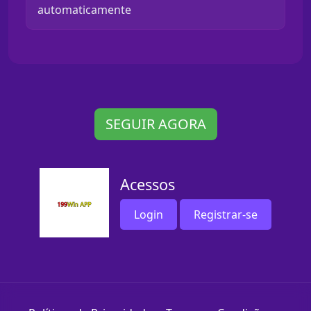
automaticamente
SEGUIR AGORA
Acessos
Login
Registrar-se