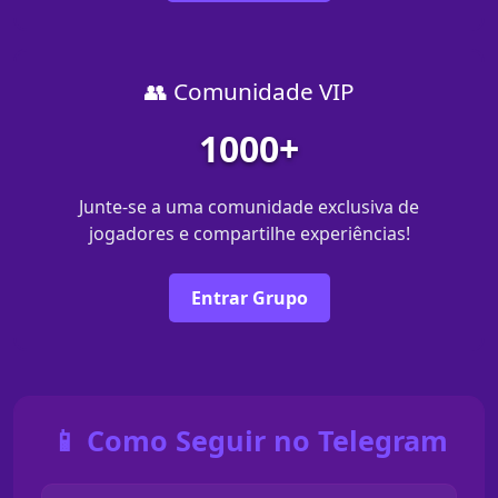
👥 Comunidade VIP
1000+
Junte-se a uma comunidade exclusiva de
jogadores e compartilhe experiências!
Entrar Grupo
📱 Como Seguir no Telegram