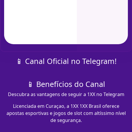
📱 Canal Oficial no Telegram!
📱 Benefícios do Canal
Descubra as vantagens de seguir a 1XX no Telegram
Licenciada em Curaçao, a 1XX 1XX Brasil oferece
apostas esportivas e jogos de slot com altíssimo nível
de segurança.