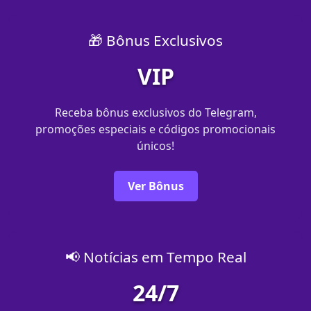
🎁 Bônus Exclusivos
VIP
Receba bônus exclusivos do Telegram,
promoções especiais e códigos promocionais
únicos!
Ver Bônus
📢 Notícias em Tempo Real
24/7