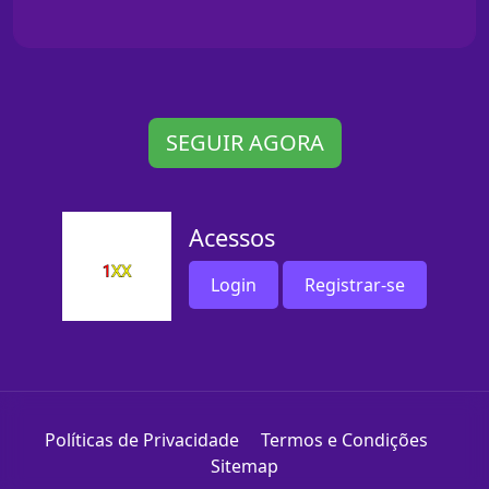
SEGUIR AGORA
Acessos
Login
Registrar-se
Políticas de Privacidade
Termos e Condições
Sitemap