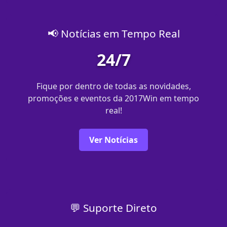
📢 Notícias em Tempo Real
24/7
Fique por dentro de todas as novidades,
promoções e eventos da 2017Win em tempo
real!
Ver Notícias
💬 Suporte Direto