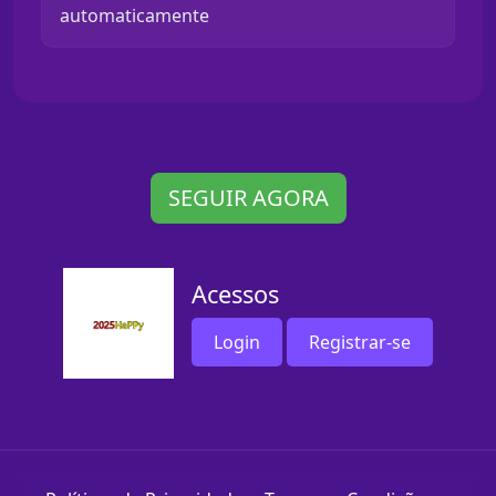
automaticamente
SEGUIR AGORA
Acessos
Login
Registrar-se