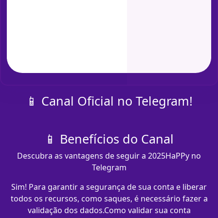
📱 Canal Oficial no Telegram!
📱 Benefícios do Canal
Descubra as vantagens de seguir a 2025HaPPy no
Telegram
Sim! Para garantir a segurança de sua conta e liberar
todos os recursos, como saques, é necessário fazer a
validação dos dados.Como validar sua conta