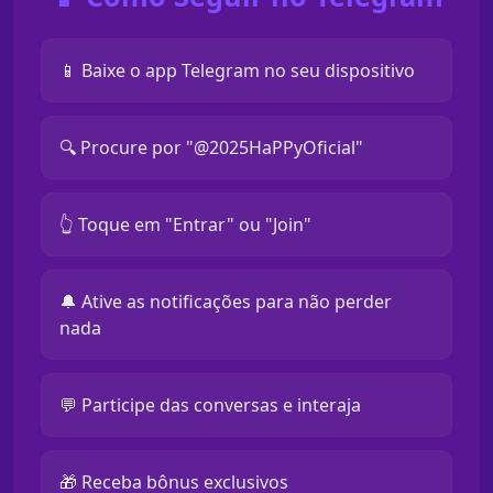
📱 Baixe o app Telegram no seu dispositivo
🔍 Procure por "@2025HaPPyOficial"
👆 Toque em "Entrar" ou "Join"
🔔 Ative as notificações para não perder
nada
💬 Participe das conversas e interaja
🎁 Receba bônus exclusivos