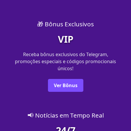
🎁 Bônus Exclusivos
VIP
Receba bônus exclusivos do Telegram,
promoções especiais e códigos promocionais
únicos!
Ver Bônus
📢 Notícias em Tempo Real
24/7