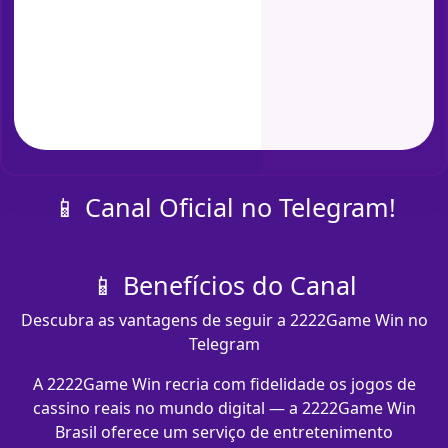
📱 Canal Oficial no Telegram!
📱 Benefícios do Canal
Descubra as vantagens de seguir a 2222Game Win no
Telegram
A 2222Game Win recria com fidelidade os jogos de
cassino reais no mundo digital — a 2222Game Win
Brasil oferece um serviço de entretenimento