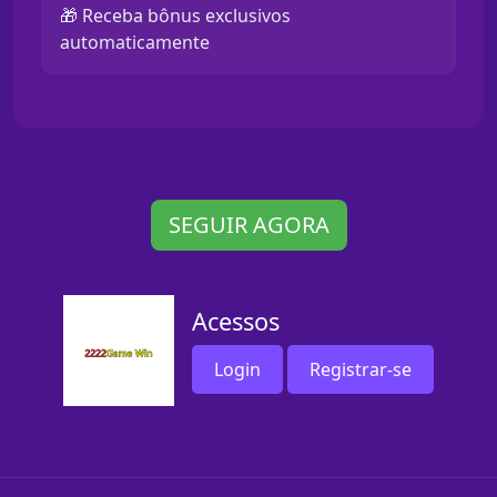
🎁 Receba bônus exclusivos
automaticamente
SEGUIR AGORA
Acessos
Login
Registrar-se