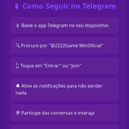
📱 Como Seguir no Telegram
📱 Baixe o app Telegram no seu dispositivo
🔍 Procure por "@2222Game WinOficial"
👆 Toque em "Entrar" ou "Join"
🔔 Ative as notificações para não perder
nada
💬 Participe das conversas e interaja