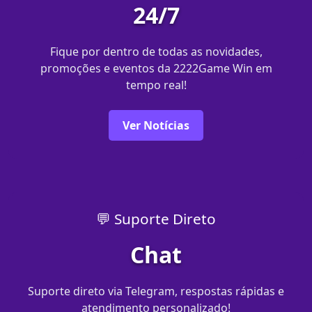
24/7
Fique por dentro de todas as novidades,
promoções e eventos da 2222Game Win em
tempo real!
Ver Notícias
💬 Suporte Direto
Chat
Suporte direto via Telegram, respostas rápidas e
atendimento personalizado!