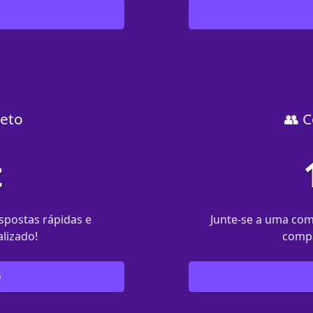
reto
👥 
t
espostas rápidas e
Junte-se a uma com
lizado!
compa
e