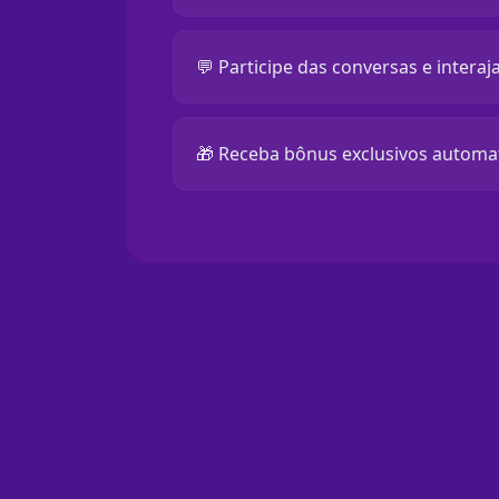
💬 Participe das conversas e interaj
🎁 Receba bônus exclusivos autom