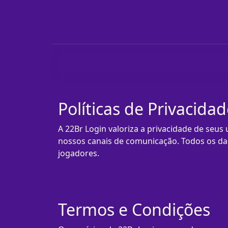
Políticas de Privacida
A 22Br Login valoriza a privacidade de seu
nossos canais de comunicação. Todos os dad
jogadores.
Termos e Condições