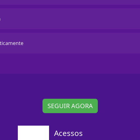
a
aticamente
SEGUIR AGORA
Acessos