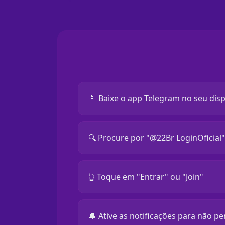
📱 Baixe o app Telegram no seu disp
🔍 Procure por "@22Br LoginOficial"
👆 Toque em "Entrar" ou "Join"
🔔 Ative as notificações para não p