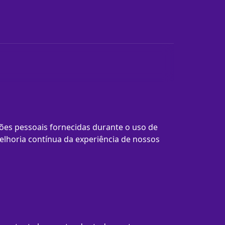
ões pessoais fornecidas durante o uso de
elhoria contínua da experiência de nossos