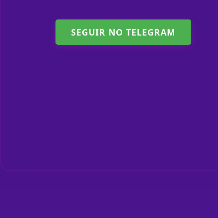
SEGUIR NO TELEGRAM