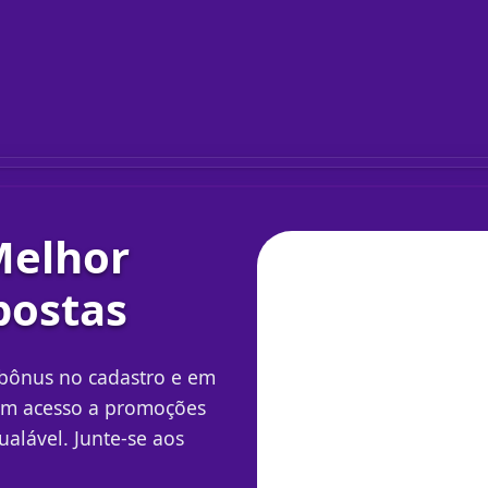
Melhor
postas
 bônus no cadastro e em
tem acesso a promoções
ualável. Junte-se aos