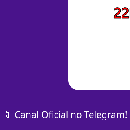
📱 Canal Oficial no Telegram!