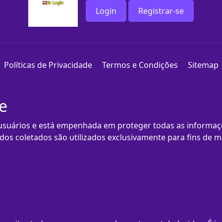
Login
Registrar-se
Políticas de Privacidade
Termos e Condições
Sitemap
de
s usuários e está empenhada em proteger todas as informaç
os coletados são utilizados exclusivamente para fins de m