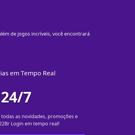
m
além de jogos incríveis, você encontrará
cias em Tempo Real
24/7
e todas as novidades, promoções e
22Br Login em tempo real!