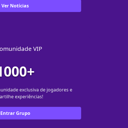
Ver Notícias
Comunidade VIP
1000+
unidade exclusiva de jogadores e
rtilhe experiências!
Entrar Grupo