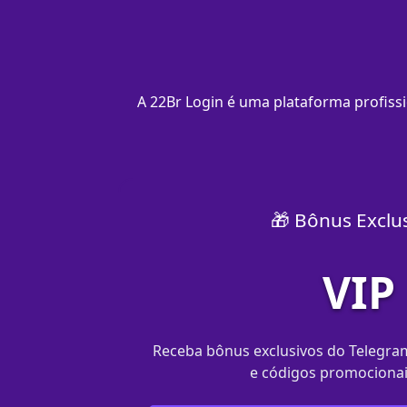
A 22Br Login é uma plataforma profissio
🎁 Bônus Exclu
VIP
Receba bônus exclusivos do Telegra
e códigos promocionai