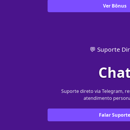
Ver Bônus
💬 Suporte Di
Cha
Suporte direto via Telegram, r
atendimento persona
Falar Suport