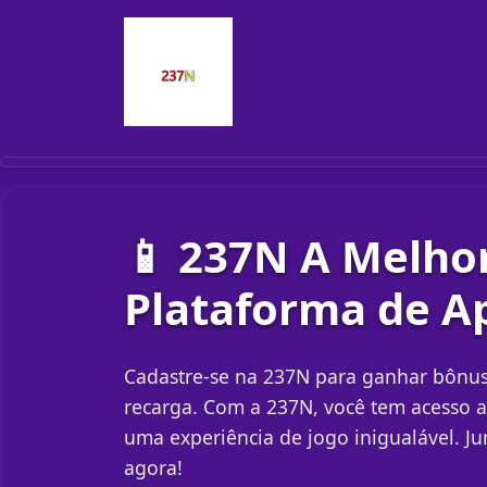
📱 237N A Melho
Plataforma de A
Cadastre-se na 237N para ganhar bônus
recarga. Com a 237N, você tem acesso a
uma experiência de jogo inigualável. J
agora!