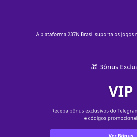
A plataforma 237N Brasil suporta os jogo
🎁 Bônus Exclu
VIP
Receba bônus exclusivos do Telegra
e códigos promocionai
Ver Bônus