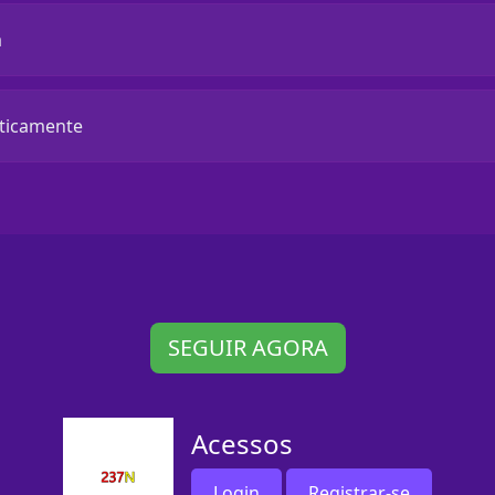
a
aticamente
SEGUIR AGORA
Acessos
Login
Registrar-se