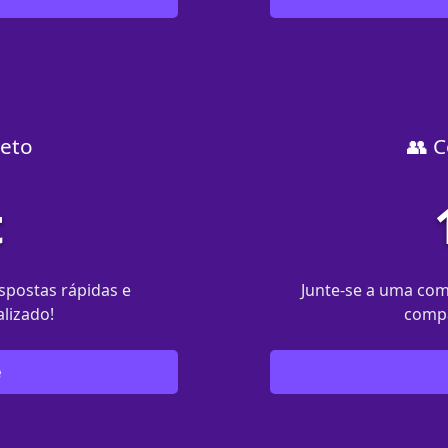
reto
👥 
t
espostas rápidas e
Junte-se a uma com
lizado!
compa
e