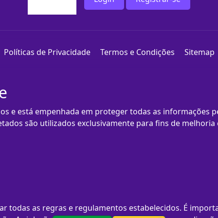
Políticas de Privacidade
Termos e Condições
Sitemap
de
rios e está empenhada em proteger todas as informações p
tados são utilizados exclusivamente para fins de melhoria
 todas as regras e regulamentos estabelecidos. É importa