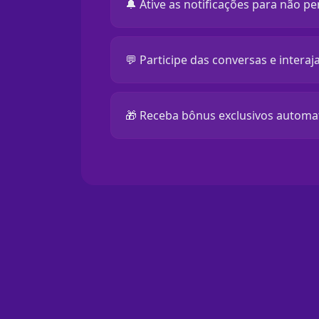
🔔 Ative as notificações para não p
💬 Participe das conversas e interaj
🎁 Receba bônus exclusivos autom