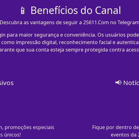
📱 Benefícios do Canal
Descubra as vantagens de seguir a 25611.Com no Telegra
ogin para maior segurança e conveniência. Os usuários pode
como impressão digital, reconhecimento facial e autentic
garante que sua conta esteja sempre protegida contra aces
sivos
📢 Notí
m, promoções especiais
Fique por dentro d
s únicos!
eventos da 