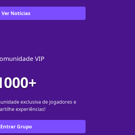
Ver Notícias
Comunidade VIP
1000+
unidade exclusiva de jogadores e
rtilhe experiências!
Entrar Grupo