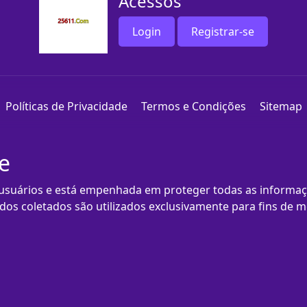
Acessos
Login
Registrar-se
Políticas de Privacidade
Termos e Condições
Sitemap
de
s usuários e está empenhada em proteger todas as informaç
os coletados são utilizados exclusivamente para fins de m