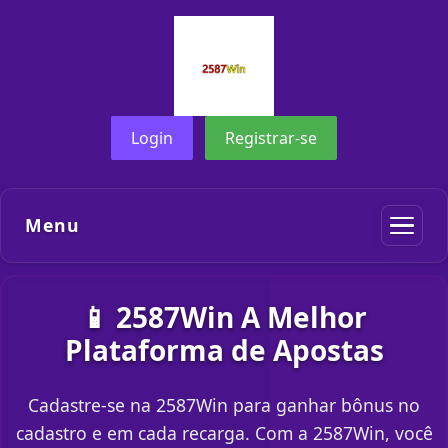
Login
Registrar-se
Menu
📱 2587Win A Melhor
Plataforma de Apostas
Cadastre-se na 2587Win para ganhar bônus no
cadastro e em cada recarga. Com a 2587Win, você