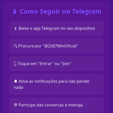
📱 Como Seguir no Telegram
📱 Baixe o app Telegram no seu dispositivo
🔍 Procure por "@2587WinOficial"
👆 Toque em "Entrar" ou "Join"
🔔 Ative as notificações para não perder
nada
💬 Participe das conversas e interaja