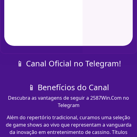
📱 Canal Oficial no Telegram!
📱 Benefícios do Canal
Descubra as vantagens de seguir a 2587Win.Com no
Telegram
Além do repertório tradicional, curamos uma seleção
de game shows ao vivo que representam a vanguarda
da inovação em entretenimento de cassino. Títulos