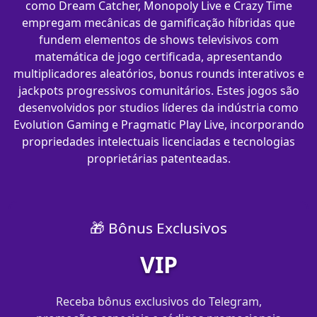
como Dream Catcher, Monopoly Live e Crazy Time
empregam mecânicas de gamificação híbridas que
fundem elementos de shows televisivos com
matemática de jogo certificada, apresentando
multiplicadores aleatórios, bonus rounds interativos e
jackpots progressivos comunitários. Estes jogos são
desenvolvidos por studios líderes da indústria como
Evolution Gaming e Pragmatic Play Live, incorporando
propriedades intelectuais licenciadas e tecnologias
proprietárias patenteadas.
🎁 Bônus Exclusivos
VIP
Receba bônus exclusivos do Telegram,