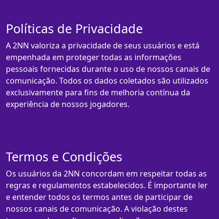
Políticas de Privacidade
A 2NN valoriza a privacidade de seus usuários e está
empenhada em proteger todas as informações
pessoais fornecidas durante o uso de nossos canais de
comunicação. Todos os dados coletados são utilizados
exclusivamente para fins de melhoria contínua da
experiência de nossos jogadores.
Termos e Condições
Os usuários da 2NN concordam em respeitar todas as
regras e regulamentos estabelecidos. É importante ler
e entender todos os termos antes de participar de
nossos canais de comunicação. A violação destes