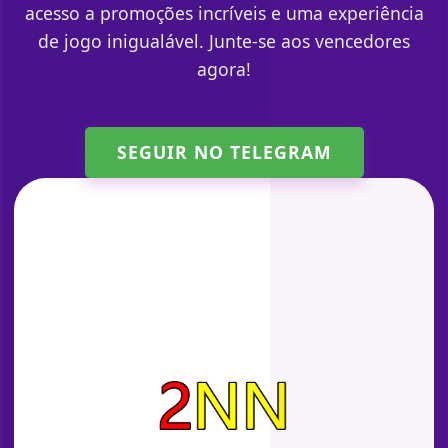
acesso a promoções incríveis e uma experiência
de jogo inigualável. Junte-se aos vencedores
agora!
SEGUIR NO TELEGRAM