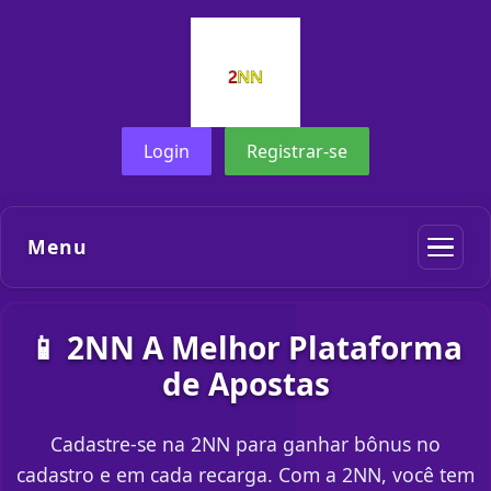
Login
Registrar-se
Menu
📱 2NN A Melhor Plataforma
de Apostas
Cadastre-se na 2NN para ganhar bônus no
cadastro e em cada recarga. Com a 2NN, você tem