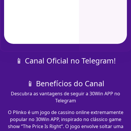
📱 Canal Oficial no Telegram!
📱 Benefícios do Canal
Descubra as vantagens de seguir a 30Win APP no
Telegram
O Plinko é um jogo de cassino online extremamente
popular no 30Win APP, inspirado no clássico game
show “The Price Is Right”. O jogo envolve soltar uma