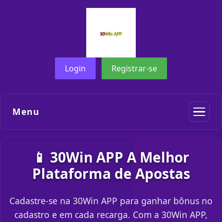
Login
Registrar-se
Menu
📱 30Win APP A Melhor
Plataforma de Apostas
Cadastre-se na 30Win APP para ganhar bônus no
cadastro e em cada recarga. Com a 30Win APP,