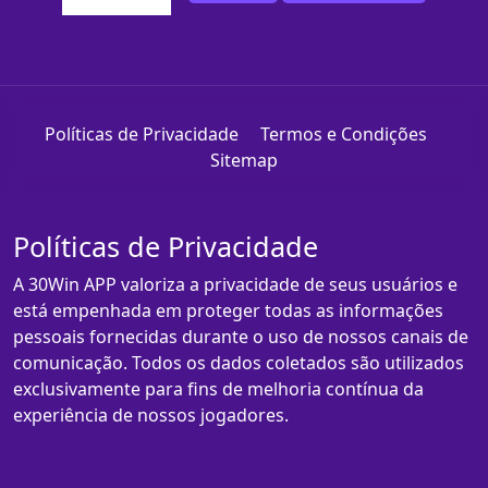
Políticas de Privacidade
Termos e Condições
Sitemap
Políticas de Privacidade
A 30Win APP valoriza a privacidade de seus usuários e
está empenhada em proteger todas as informações
pessoais fornecidas durante o uso de nossos canais de
comunicação. Todos os dados coletados são utilizados
exclusivamente para fins de melhoria contínua da
experiência de nossos jogadores.