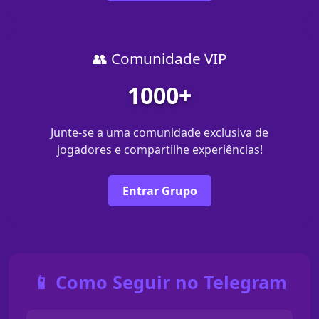
👥 Comunidade VIP
1000+
Junte-se a uma comunidade exclusiva de
jogadores e compartilhe experiências!
Entrar Grupo
📱 Como Seguir no Telegram