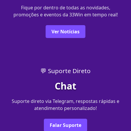
Fique por dentro de todas as novidades,
promoções e eventos da 33Win em tempo real!
Ver Notícias
💬 Suporte Direto
Chat
Suporte direto via Telegram, respostas rápidas e
atendimento personalizado!
Falar Suporte