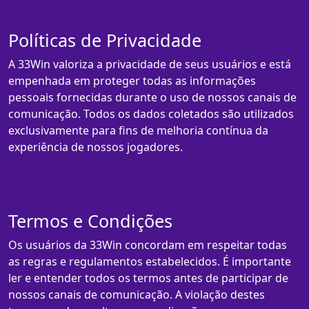
Políticas de Privacidade
A 33Win valoriza a privacidade de seus usuários e está
empenhada em proteger todas as informações
pessoais fornecidas durante o uso de nossos canais de
comunicação. Todos os dados coletados são utilizados
exclusivamente para fins de melhoria contínua da
experiência de nossos jogadores.
Termos e Condições
Os usuários da 33Win concordam em respeitar todas
as regras e regulamentos estabelecidos. É importante
ler e entender todos os termos antes de participar de
nossos canais de comunicação. A violação destes