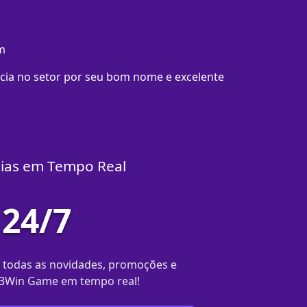
m
cia no setor por seu bom nome e excelente
cias em Tempo Real
24/7
e todas as novidades, promoções e
33Win Game em tempo real!