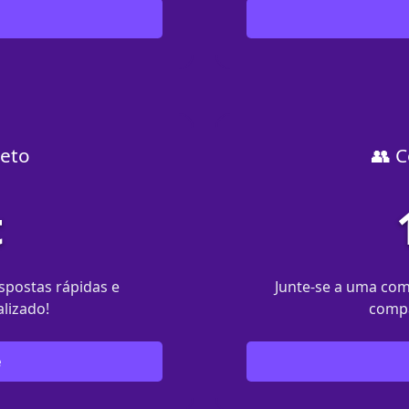
reto
👥 
t
espostas rápidas e
Junte-se a uma com
lizado!
compa
e