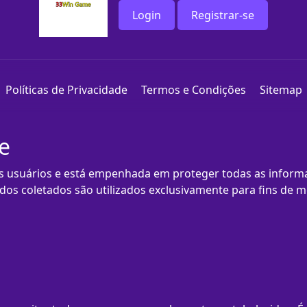
Login
Registrar-se
Políticas de Privacidade
Termos e Condições
Sitemap
de
us usuários e está empenhada em proteger todas as inform
os coletados são utilizados exclusivamente para fins de m