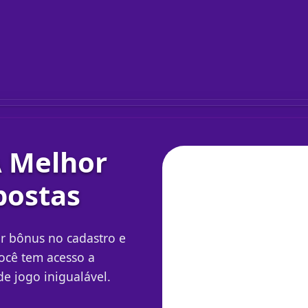
A Melhor
postas
r bônus no cadastro e
ocê tem acesso a
e jogo inigualável.