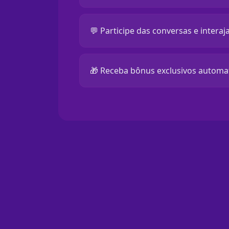
💬 Participe das conversas e interaj
🎁 Receba bônus exclusivos autom