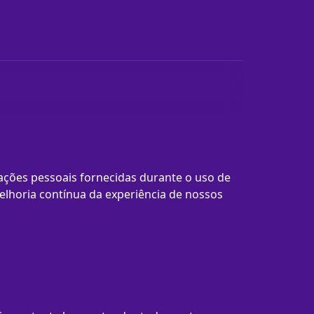
ações pessoais fornecidas durante o uso de
elhoria contínua da experiência de nossos