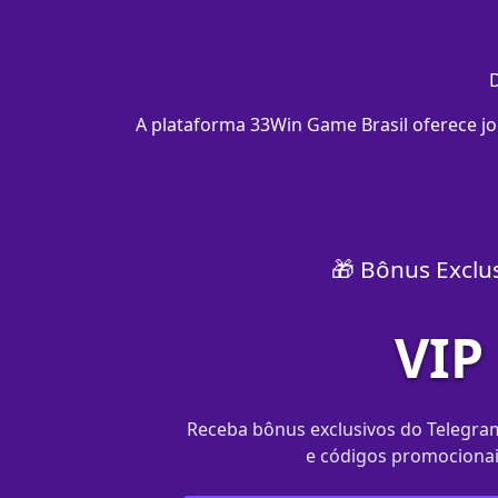
A plataforma 33Win Game Brasil oferece j
🎁 Bônus Exclu
VIP
Receba bônus exclusivos do Telegra
e códigos promocionai