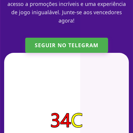
acesso a promoções incríveis e uma experiência
de jogo inigualável. Junte-se aos vencedores
agora!
SEGUIR NO TELEGRAM