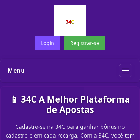
Login
Registrar-se
Menu
📱 34C A Melhor Plataforma
de Apostas
Cadastre-se na 34C para ganhar bônus no
cadastro e em cada recarga. Com a 34C, você tem