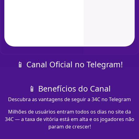
📱 Canal Oficial no Telegram!
📱 Benefícios do Canal
Descubra as vantagens de seguir a 34C no Telegram
Milhões de usuários entram todos os dias no site da
34C — a taxa de vitória está em alta e os jogadores não
param de crescer!