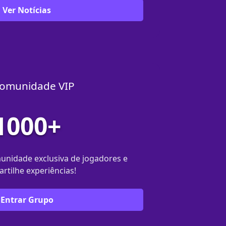
Ver Notícias
Comunidade VIP
1000+
unidade exclusiva de jogadores e
rtilhe experiências!
Entrar Grupo