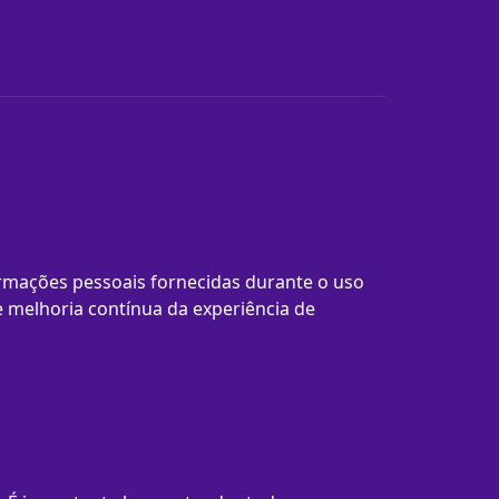
ormações pessoais fornecidas durante o uso
e melhoria contínua da experiência de