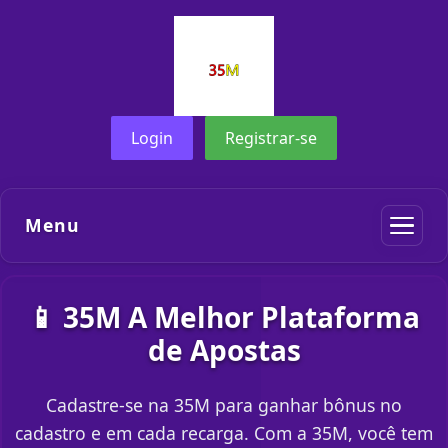
Login
Registrar-se
Menu
📱 35M A Melhor Plataforma
de Apostas
Cadastre-se na 35M para ganhar bônus no
cadastro e em cada recarga. Com a 35M, você tem