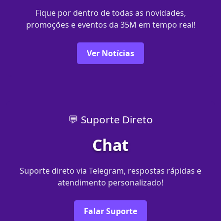
Fique por dentro de todas as novidades,
promoções e eventos da 35M em tempo real!
Ver Notícias
💬 Suporte Direto
Chat
Suporte direto via Telegram, respostas rápidas e
atendimento personalizado!
Falar Suporte