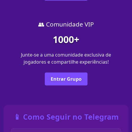
👥 Comunidade VIP
1000+
Junte-se a uma comunidade exclusiva de
jogadores e compartilhe experiências!
Entrar Grupo
📱 Como Seguir no Telegram