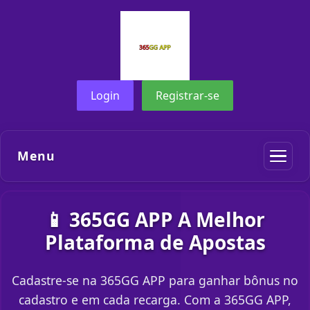
Login
Registrar-se
Menu
📱 365GG APP A Melhor
Plataforma de Apostas
Cadastre-se na 365GG APP para ganhar bônus no
cadastro e em cada recarga. Com a 365GG APP,