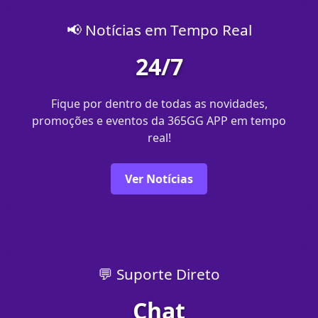
📢 Notícias em Tempo Real
24/7
Fique por dentro de todas as novidades,
promoções e eventos da 365GG APP em tempo
real!
Ver Notícias
💬 Suporte Direto
Chat