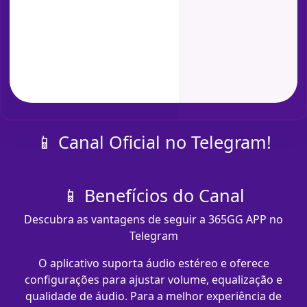
📱 Canal Oficial no Telegram!
📱 Benefícios do Canal
Descubra as vantagens de seguir a 365GG APP no
Telegram
O aplicativo suporta áudio estéreo e oferece
configurações para ajustar volume, equalização e
qualidade de áudio. Para a melhor experiência de