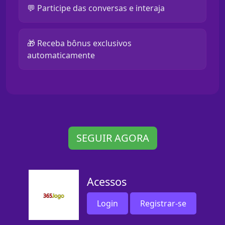
💬 Participe das conversas e interaja
🎁 Receba bônus exclusivos
automaticamente
SEGUIR AGORA
Acessos
Login
Registrar-se