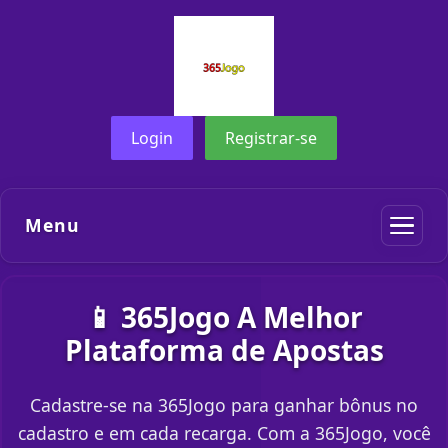
Login
Registrar-se
Menu
📱 365Jogo A Melhor
Plataforma de Apostas
Cadastre-se na 365Jogo para ganhar bônus no
cadastro e em cada recarga. Com a 365Jogo, você