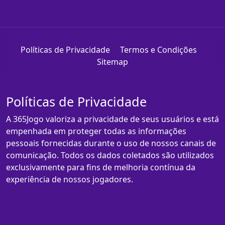
Políticas de Privacidade
Termos e Condições
Sitemap
Políticas de Privacidade
A 365Jogo valoriza a privacidade de seus usuários e está
empenhada em proteger todas as informações
pessoais fornecidas durante o uso de nossos canais de
comunicação. Todos os dados coletados são utilizados
exclusivamente para fins de melhoria contínua da
experiência de nossos jogadores.