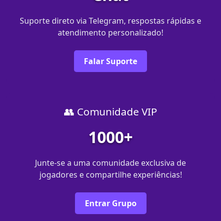
Suporte direto via Telegram, respostas rápidas e
atendimento personalizado!
Falar Suporte
👥 Comunidade VIP
1000+
Junte-se a uma comunidade exclusiva de
jogadores e compartilhe experiências!
Entrar Grupo