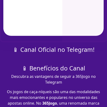
📱 Canal Oficial no Telegram!
📱 Benefícios do Canal
Descubra as vantagens de seguir a 365Jogo no
Telegram
Os jogos de caça-níqueis são uma das modalidades
mais emocionantes e populares no universo das
apostas online. No
365Jogo
, uma renomada marca