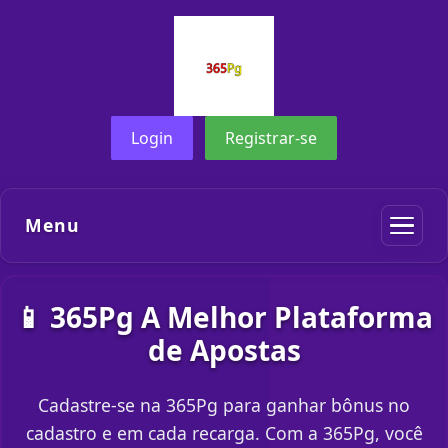
Login
Registrar-se
Menu
📱 365Pg A Melhor Plataforma
de Apostas
Cadastre-se na 365Pg para ganhar bônus no
cadastro e em cada recarga. Com a 365Pg, você