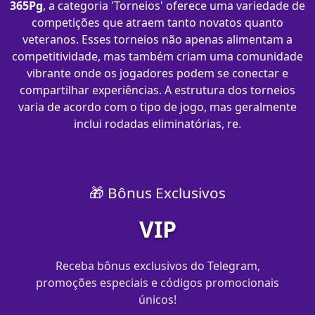
365Pg
, a categoria 'Torneios' oferece uma variedade de
competições que atraem tanto novatos quanto
veteranos. Esses torneios não apenas alimentam a
competitividade, mas também criam uma comunidade
vibrante onde os jogadores podem se conectar e
compartilhar experiências. A estrutura dos torneios
varia de acordo com o tipo de jogo, mas geralmente
inclui rodadas eliminatórias, re.
🎁 Bônus Exclusivos
VIP
Receba bônus exclusivos do Telegram,
promoções especiais e códigos promocionais
únicos!