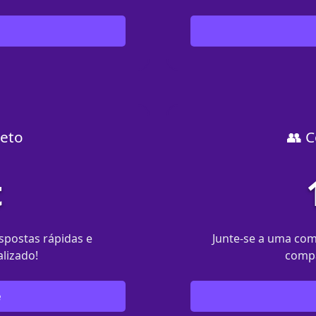
reto
👥 
t
espostas rápidas e
Junte-se a uma com
lizado!
compa
e