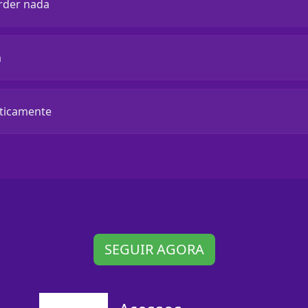
erder nada
a
aticamente
SEGUIR AGORA