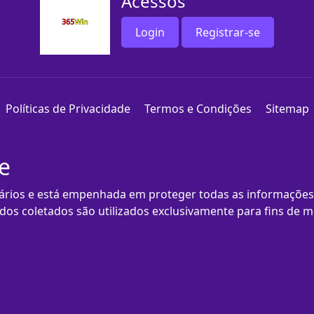
Acessos
Login
Registrar-se
Políticas de Privacidade
Termos e Condições
Sitemap
de
uários e está empenhada em proteger todas as informações
os coletados são utilizados exclusivamente para fins de m