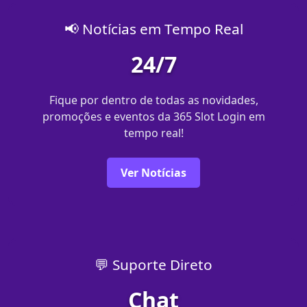
📢 Notícias em Tempo Real
24/7
Fique por dentro de todas as novidades,
promoções e eventos da 365 Slot Login em
tempo real!
Ver Notícias
💬 Suporte Direto
Chat