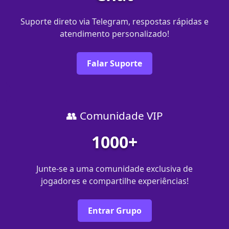
Suporte direto via Telegram, respostas rápidas e
atendimento personalizado!
Falar Suporte
👥 Comunidade VIP
1000+
Junte-se a uma comunidade exclusiva de
jogadores e compartilhe experiências!
Entrar Grupo