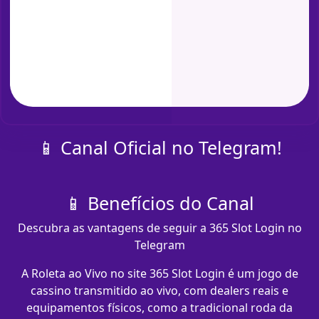
📱 Canal Oficial no Telegram!
📱 Benefícios do Canal
Descubra as vantagens de seguir a 365 Slot Login no
Telegram
A Roleta ao Vivo no site 365 Slot Login é um jogo de
cassino transmitido ao vivo, com dealers reais e
equipamentos físicos, como a tradicional roda da