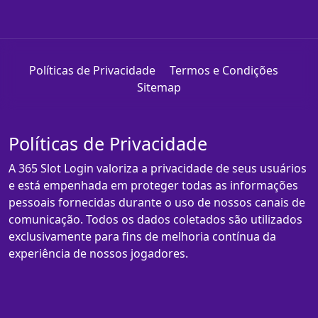
Políticas de Privacidade
Termos e Condições
Sitemap
Políticas de Privacidade
A 365 Slot Login valoriza a privacidade de seus usuários
e está empenhada em proteger todas as informações
pessoais fornecidas durante o uso de nossos canais de
comunicação. Todos os dados coletados são utilizados
exclusivamente para fins de melhoria contínua da
experiência de nossos jogadores.