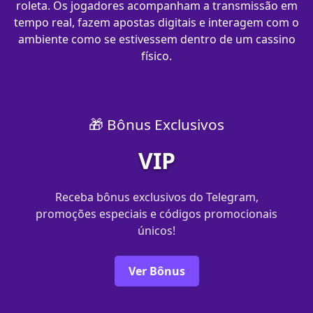
roleta. Os jogadores acompanham a transmissão em
tempo real, fazem apostas digitais e interagem com o
ambiente como se estivessem dentro de um cassino
físico.
🎁 Bônus Exclusivos
VIP
Receba bônus exclusivos do Telegram,
promoções especiais e códigos promocionais
únicos!
Ver Bônus