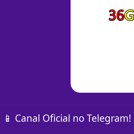
📱 Canal Oficial no Telegram!