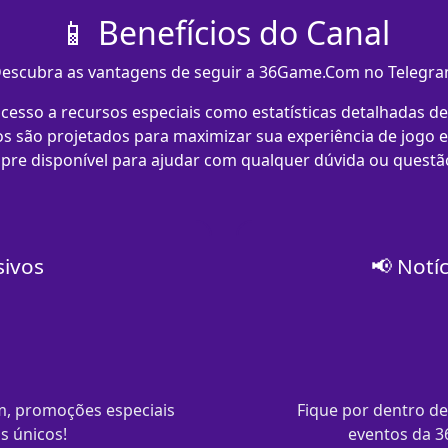
📱 Benefícios do Canal
escubra as vantagens de seguir a 36Game.Com no Telegr
cesso a recursos especiais como estatísticas detalhadas d
rsos são projetados para maximizar sua experiência de jog
pre disponível para ajudar com qualquer dúvida ou questã
sivos
📢 Notí
m, promoções especiais
Fique por dentro d
s únicos!
eventos da 