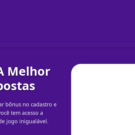
A Melhor
postas
r bônus no cadastro e
ocê tem acesso a
e jogo inigualável.