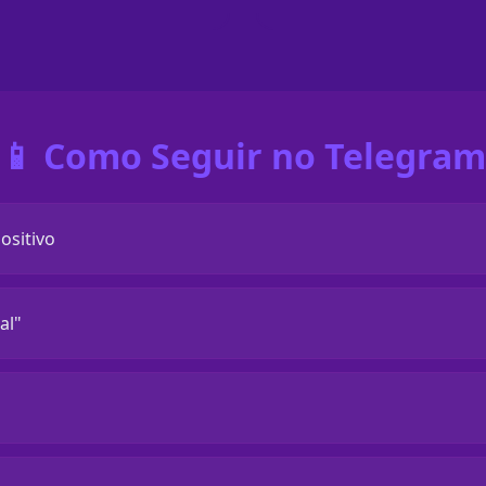
📱 Como Seguir no Telegram
ositivo
al"