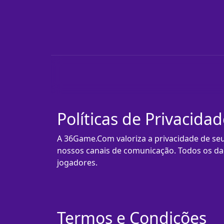
Políticas de Privacida
A 36Game.Com valoriza a privacidade de se
nossos canais de comunicação. Todos os dad
jogadores.
Termos e Condições