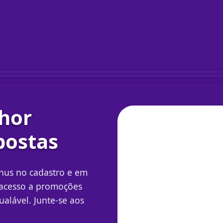
lhor
postas
nus no cadastro e em
 acesso a promoções
ualável. Junte-se aos