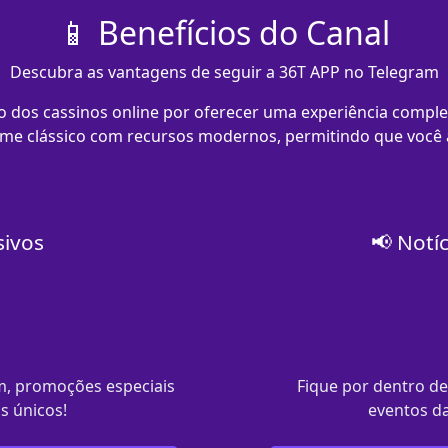
📱 Benefícios do Canal
Descubra as vantagens de seguir a 36T APP no Telegram
o dos cassinos online por oferecer uma experiência comple
arme clássico com recursos modernos, permitindo que você
sivos
📢 Notí
m, promoções especiais
Fique por dentro d
s únicos!
eventos d