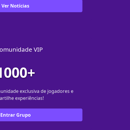
Ver Notícias
Comunidade VIP
1000+
unidade exclusiva de jogadores e
rtilhe experiências!
Entrar Grupo