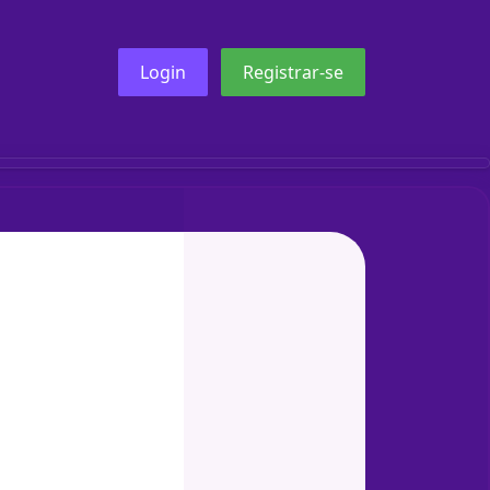
Login
Registrar-se