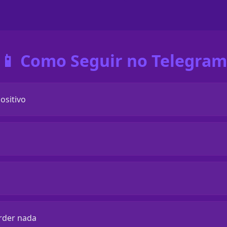
📱 Como Seguir no Telegram
ositivo
erder nada