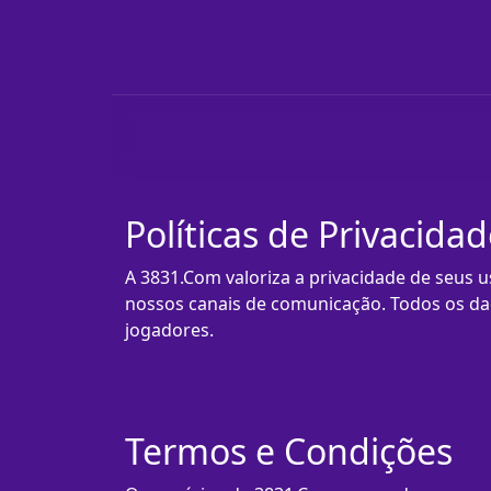
Políticas de Privacida
A 3831.Com valoriza a privacidade de seus 
nossos canais de comunicação. Todos os dad
jogadores.
Termos e Condições