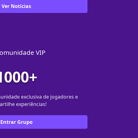
Ver Notícias
Comunidade VIP
1000+
unidade exclusiva de jogadores e
rtilhe experiências!
Entrar Grupo