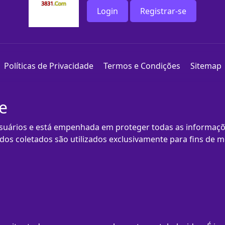
Login
Registrar-se
Políticas de Privacidade
Termos e Condições
Sitemap
de
usuários e está empenhada em proteger todas as informaçõ
os coletados são utilizados exclusivamente para fins de m