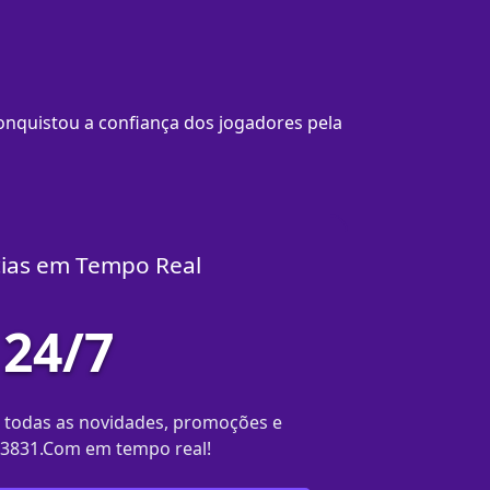
onquistou a confiança dos jogadores pela
cias em Tempo Real
24/7
e todas as novidades, promoções e
 3831.Com em tempo real!