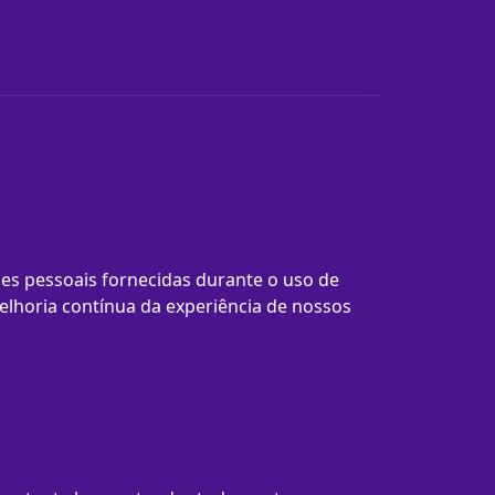
es pessoais fornecidas durante o uso de
elhoria contínua da experiência de nossos