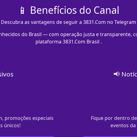
📱 Benefícios do Canal
Descubra as vantagens de seguir a 3831.Com no Telegram
hecidos do Brasil — com operação justa e transparente, c
plataforma 3831.Com Brasil .
sivos
📢 Notí
m, promoções especiais
Fique por dentro d
s únicos!
eventos da