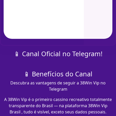
📱 Canal Oficial no Telegram!
📱 Benefícios do Canal
Descubra as vantagens de seguir a 38Win Vip no
Telegram
A 38Win Vip é o primeiro cassino recreativo totalmente
transparente do Brasil — na plataforma 38Win Vip
Brasil , tudo é visível, exceto seus dados pessoais.