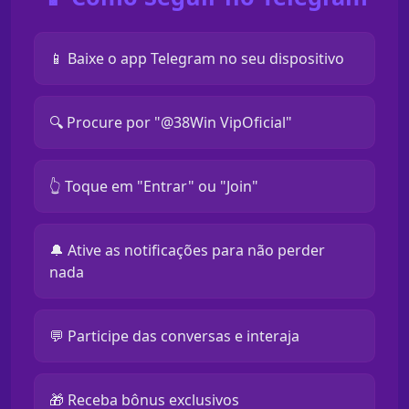
📱 Baixe o app Telegram no seu dispositivo
🔍 Procure por "@38Win VipOficial"
👆 Toque em "Entrar" ou "Join"
🔔 Ative as notificações para não perder
nada
💬 Participe das conversas e interaja
🎁 Receba bônus exclusivos