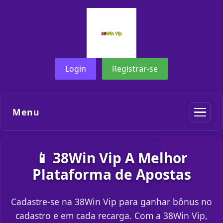
Login
Registrar-se
Menu
📱 38Win Vip A Melhor
Plataforma de Apostas
Cadastre-se na 38Win Vip para ganhar bônus no
cadastro e em cada recarga. Com a 38Win Vip,