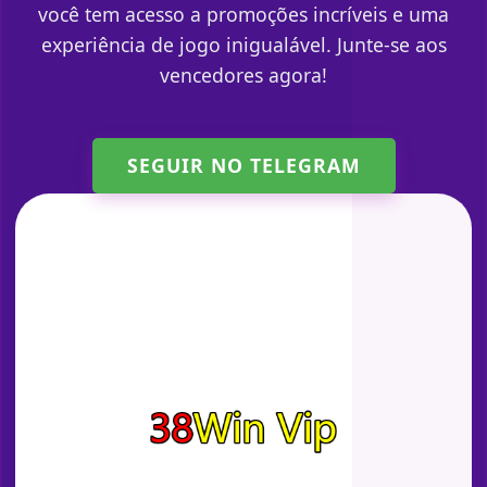
você tem acesso a promoções incríveis e uma
experiência de jogo inigualável. Junte-se aos
vencedores agora!
SEGUIR NO TELEGRAM