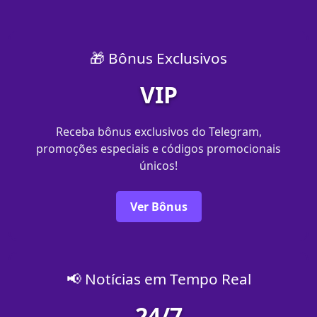
🎁 Bônus Exclusivos
VIP
Receba bônus exclusivos do Telegram,
promoções especiais e códigos promocionais
únicos!
Ver Bônus
📢 Notícias em Tempo Real
24/7