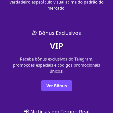
verdadeiro espetáculo visual acima do padrão do
mercado.
🎁 Bônus Exclusivos
VIP
Receba bônus exclusivos do Telegram,
promoções especiais e códigos promocionais
únicos!
Ver Bônus
📢 Notícias em Tempo Real