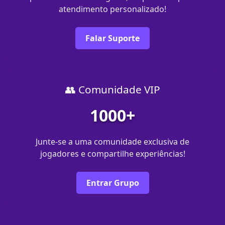
atendimento personalizado!
Falar Suporte
👥 Comunidade VIP
1000+
Junte-se a uma comunidade exclusiva de
jogadores e compartilhe experiências!
Entrar Grupo