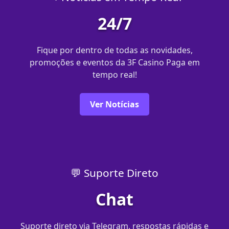
24/7
Fique por dentro de todas as novidades,
promoções e eventos da 3F Casino Paga em
tempo real!
Ver Notícias
💬 Suporte Direto
Chat
Suporte direto via Telegram, respostas rápidas e