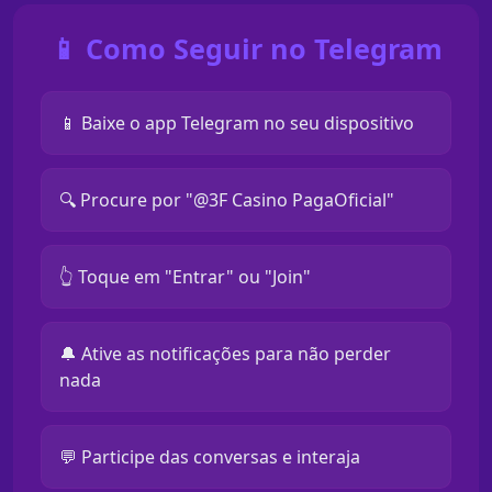
📱 Como Seguir no Telegram
📱 Baixe o app Telegram no seu dispositivo
🔍 Procure por "@3F Casino PagaOficial"
👆 Toque em "Entrar" ou "Join"
🔔 Ative as notificações para não perder
nada
💬 Participe das conversas e interaja