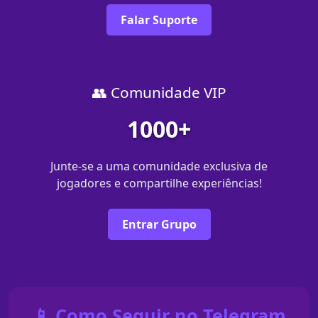
Falar Suporte
👥 Comunidade VIP
1000+
Junte-se a uma comunidade exclusiva de
jogadores e compartilhe experiências!
Entrar Grupo
📱 Como Seguir no Telegram