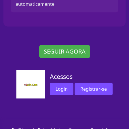
automaticamente
SEGUIR AGORA
Acessos
Login
Registrar-se