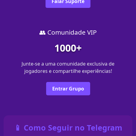
Falar Suporte
👥 Comunidade VIP
1000+
Junte-se a uma comunidade exclusiva de
jogadores e compartilhe experiências!
Entrar Grupo
📱 Como Seguir no Telegram