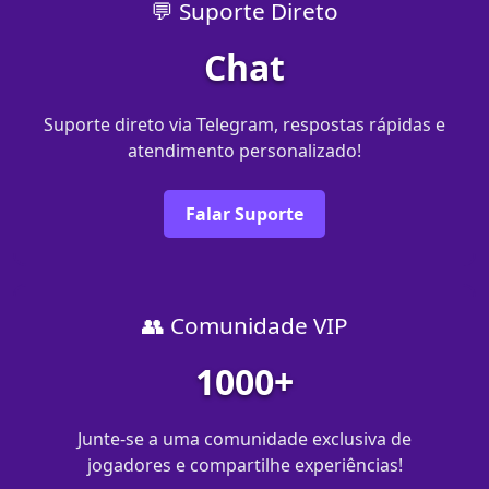
💬 Suporte Direto
Chat
Suporte direto via Telegram, respostas rápidas e
atendimento personalizado!
Falar Suporte
👥 Comunidade VIP
1000+
Junte-se a uma comunidade exclusiva de
jogadores e compartilhe experiências!