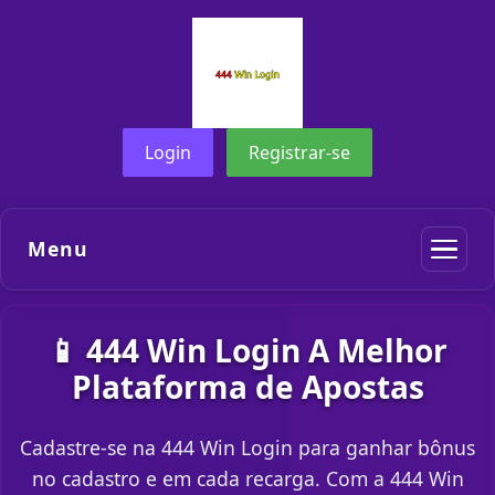
Login
Registrar-se
Menu
📱 444 Win Login A Melhor
Plataforma de Apostas
Cadastre-se na 444 Win Login para ganhar bônus
no cadastro e em cada recarga. Com a 444 Win