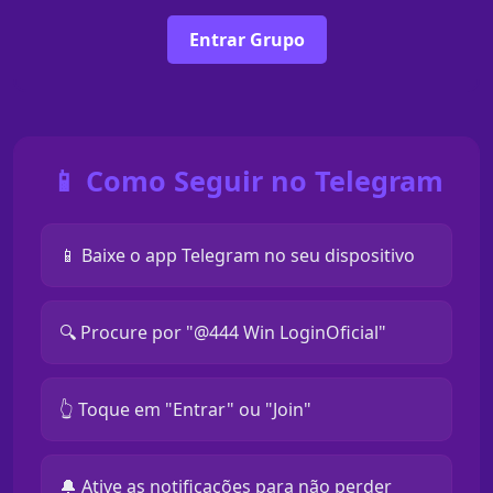
Entrar Grupo
📱 Como Seguir no Telegram
📱 Baixe o app Telegram no seu dispositivo
🔍 Procure por "@444 Win LoginOficial"
👆 Toque em "Entrar" ou "Join"
🔔 Ative as notificações para não perder