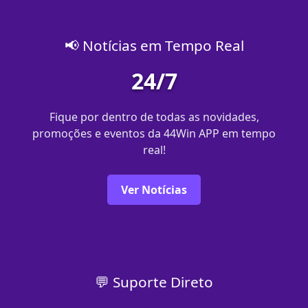
📢 Notícias em Tempo Real
24/7
Fique por dentro de todas as novidades,
promoções e eventos da 44Win APP em tempo
real!
Ver Notícias
💬 Suporte Direto