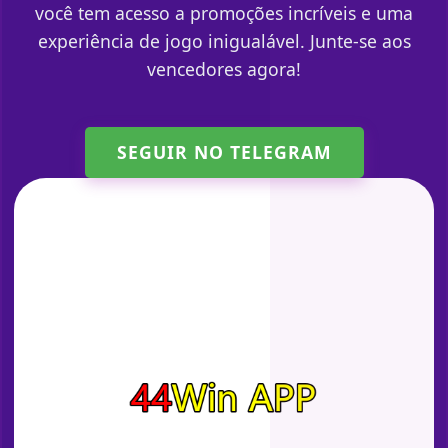
você tem acesso a promoções incríveis e uma
experiência de jogo inigualável. Junte-se aos
vencedores agora!
SEGUIR NO TELEGRAM