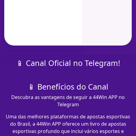
📱 Canal Oficial no Telegram!
📱 Benefícios do Canal
Descubra as vantagens de seguir a 44Win APP no
Telegram
Uma das melhores plataformas de apostas esportivas
do Brasil, a 44Win APP oferece um livro de apostas
esportivas profundo que inclui vários esportes e