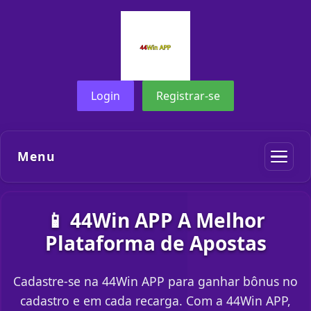
Login
Registrar-se
Menu
📱 44Win APP A Melhor
Plataforma de Apostas
Cadastre-se na 44Win APP para ganhar bônus no
cadastro e em cada recarga. Com a 44Win APP,