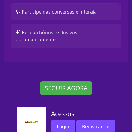
💬 Participe das conversas e interaja
🎁 Receba bônus exclusivos
automaticamente
SEGUIR AGORA
Acessos
Login
Registrar-se