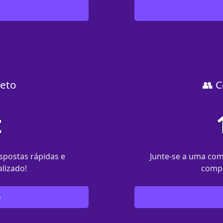
reto
👥 
t
espostas rápidas e
Junte-se a uma com
lizado!
compa
e