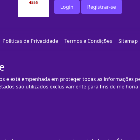
Login
Registrar-se
Políticas de Privacidade
Termos e Condições
Sitemap
de
rios e está empenhada em proteger todas as informações p
tados são utilizados exclusivamente para fins de melhoria