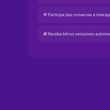
💬 Participe das conversas e interaj
🎁 Receba bônus exclusivos autom