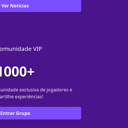
Ver Notícias
Comunidade VIP
1000+
unidade exclusiva de jogadores e
rtilhe experiências!
Entrar Grupo