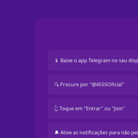
📱 Baixe o app Telegram no seu disp
🔍 Procure por "@4555Oficial"
👆 Toque em "Entrar" ou "Join"
🔔 Ative as notificações para não p