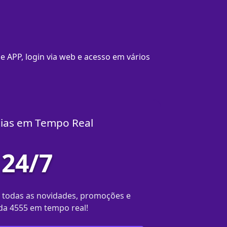
e APP, login via web e acesso em vários
cias em Tempo Real
24/7
e todas as novidades, promoções e
da 4555 em tempo real!