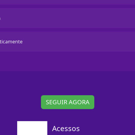
a
aticamente
SEGUIR AGORA
Acessos