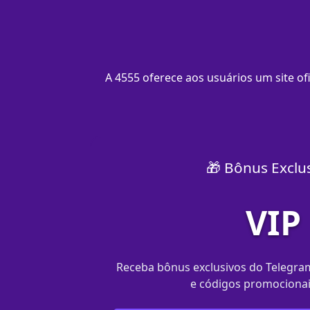
A 4555 oferece aos usuários um site of
🎁 Bônus Exclu
VIP
Receba bônus exclusivos do Telegra
e códigos promocionai